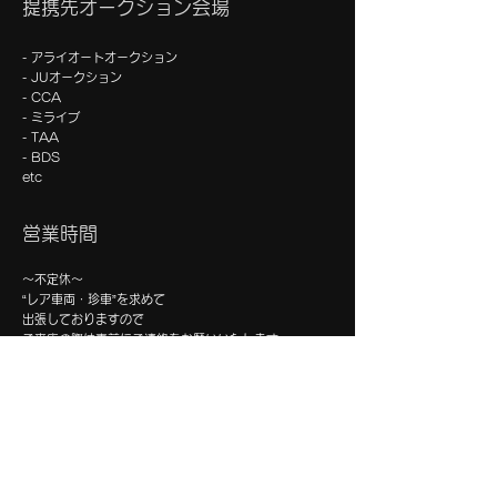
提携先オークション会場
- アライオートオークション
- JUオークション
- CCA
- ミライブ
- TAA
- BDS
etc
営業時間
～不定休～
“レア車両・珍車”を求めて
出張しておりますので
ご来店の際は事前にご連絡をお願いいたします。
会社概要
【墨田ベース・本社】
〒131-0032
東京都墨田区東向島 6-57-18
03-5809-6544